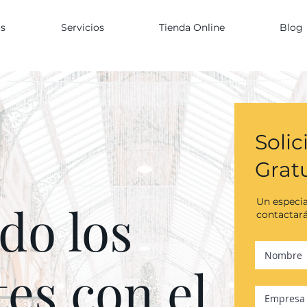
s
Servicios
Tienda Online
Blog
Solic
Grat
Un especia
do los
contactará
es con el